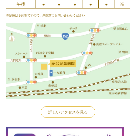
午後
●
●
●
●
●
※
※診療は予約制ですので、来院前にお問い合わせください
詳しいアクセスを見る