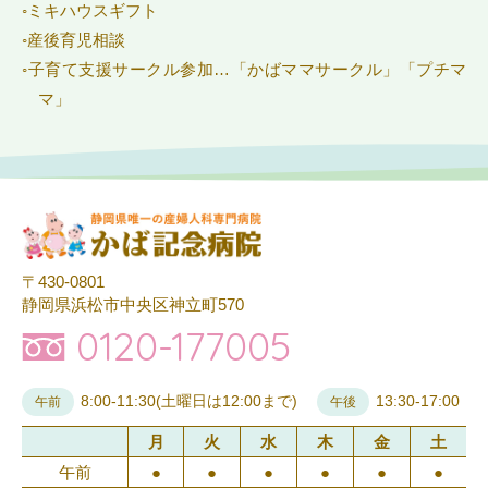
◦ミキハウスギフト
◦
産後育児相談
◦子育て支援サークル参加…「
かばママサークル
」「
プチマ
マ
」
〒430-0801
静岡県浜松市中央区神立町570
0120-177005
8:00-11:30(土曜日は12:00まで)
13:30-17:00
午前
午後
月
火
水
木
金
土
午前
●
●
●
●
●
●